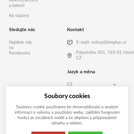
elektrozařízení
a baterií
Ke stažení
Sledujte nás
Kontakt
Najdete nás
E-mail:
eshop@bmplus.cz
na
Palackého 501, 769 01 Hole
Facebooku
CZ
Jazyk a měna
CS
Česká koruna CZK (Kč)
CS
Soubory cookies
Česká koruna CZK (Kč)
SK
Soubory cookie používáme ke shromažďování a analýze
informací o výkonu a používání webu, zajištění fungování
Možnosti platby
EURO EUR (EUR)
funkcí ze sociálních médií a ke zlepšení a přizpůsobení
obsahu a reklam.