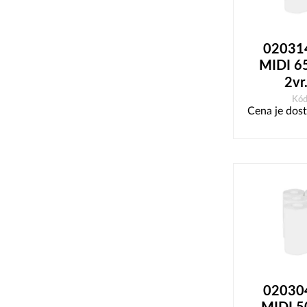
020314 
MIDI 65
2vr
Kód
Cena je dost
020304 