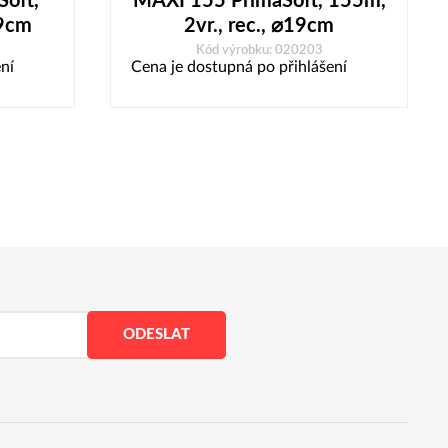
Soft,
MAXI 155 PrimaSoft, 155m,
19cm
2vr., rec., ⌀19cm
Kód výrobku: 020203
ní
Cena je dostupná po přihlášení
ODESLAT