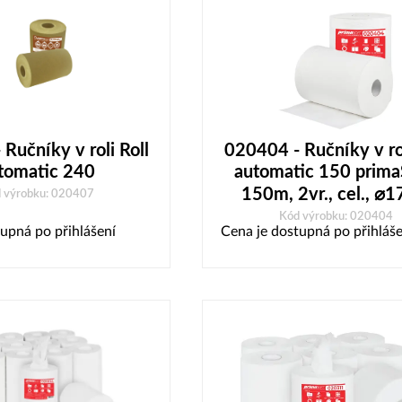
Ručníky v roli Roll
020404 - Ručníky v rol
tomatic 240
automatic 150 prima
150m, 2vr., cel., ⌀
 výrobku: 020407
Kód výrobku: 020404
upná po přihlášení
Cena je dostupná po přihláše