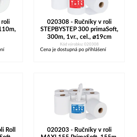
roli
020308 - Ručníky v roli
 110m,
STEPBYSTEP 300 primaSoft,
300m, 1vr., cel., ⌀19cm
Kód výrobku: 020308
ní
Cena je dostupná po přihlášení
i Roll
020203 - Ručníky v roli