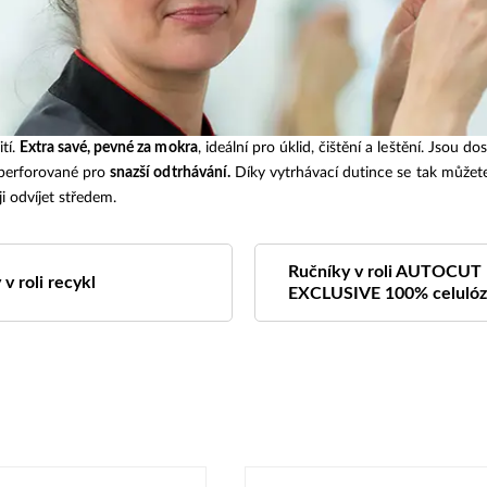
tí.
Extra savé, pevné za mokra
, ideální pro úklid, čištění a leštění. Jsou
u perforované pro
snazší odtrhávání.
Díky vytrhávací dutince se tak můžete 
i odvíjet středem.
Ručníky v roli AUTOCUT
v roli recykl
EXCLUSIVE 100% celulóz