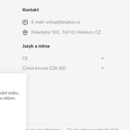
Kontakt
E-mail:
eshop@bmplus.cz
Palackého 501, 769 01 Holešov, CZ
Jazyk a měna
CS
Česká koruna CZK (Kč)
CS
Česká koruna CZK (Kč)
SK
EURO EUR (EUR)
vání webu,
a reklam.