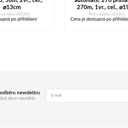
, 50m, 2vr., cel.,
automatic 270 prima
⌀13cm
270m, 1vr., cel., ⌀
 výrobku: 020304
Kód výrobku: 020301
upná po přihlášení
Cena je dostupná po přihláše
k odběru newslettru
dná akce neunikla