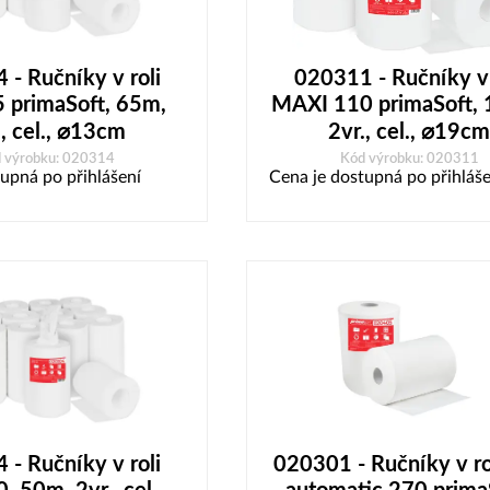
- Ručníky v roli
020311 - Ručníky v 
 primaSoft, 65m,
MAXI 110 primaSoft,
., cel., ⌀13cm
2vr., cel., ⌀19cm
 výrobku: 020314
Kód výrobku: 020311
upná po přihlášení
Cena je dostupná po přihláše
- Ručníky v roli
020301 - Ručníky v rol