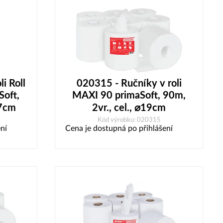
i Roll
020315 - Ručníky v roli
Soft,
MAXI 90 primaSoft, 90m,
17cm
2vr., cel., ⌀19cm
Kód výrobku: 020315
ní
Cena je dostupná po přihlášení