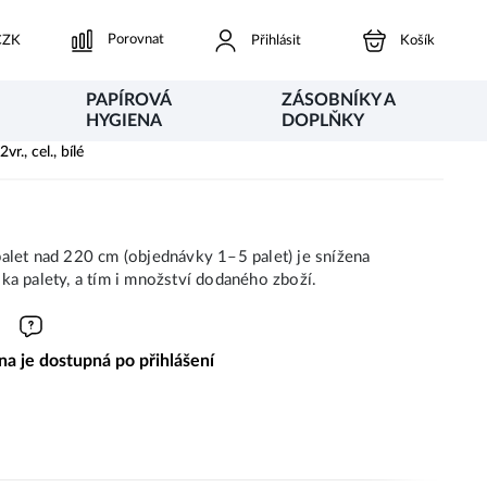
Porovnat
ZK
Přihlásit
Košík
PAPÍROVÁ
ZÁSOBNÍKY A
HYGIENA
DOPLŇKY
., cel., bílé
alet nad 220 cm (objednávky 1–5 palet) je snížena
ka palety, a tím i množství dodaného zboží.
a je dostupná po přihlášení