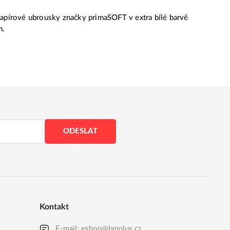
 papírové ubrousky značky primaSOFT v extra bílé barvě
n.
ODESLAT
Kontakt
E-mail:
eshop@bmplus.cz