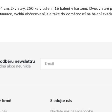
24 cm, 2-vrstvý, 250 ks v balení, 16 balení v kartonu. Dvouvrstvé
aurace, rychlá občerstvení, ale také do domácností na balení svači
k odběru newslettru
dná akce neunikla
 firmě
Sledujte nás
 nás
Najdete nás na Facebooku