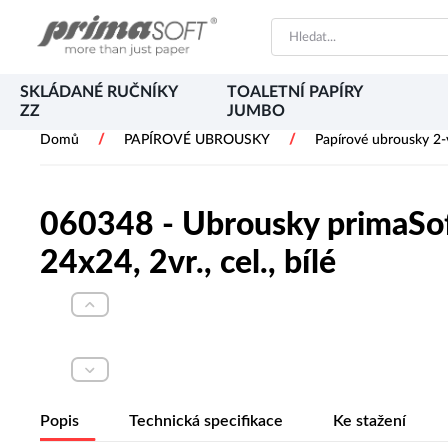
SKLÁDANÉ RUČNÍKY
TOALETNÍ PAPÍRY
ZZ
JUMBO
/
/
Domů
PAPÍROVÉ UBROUSKY
Papírové ubrousky 2-
060348 - Ubrousky primaSoft
24x24, 2vr., cel., bílé
Popis
Technická specifikace
Ke stažení