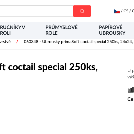
/
CS
/
C
RUČNÍKY V
PRŮMYSLOVÉ
PAPÍROVÉ
ROLI
ROLE
UBROUSKY
/
vrstvé
060348 - Ubrousky primaSoft coctail special 250ks, 24x24, 2vr
 coctail special 250ks,
U p
výš
Cen