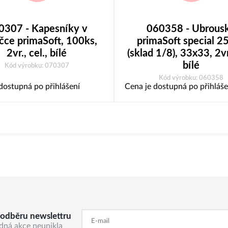
0307 - Kapesníky v
060358 - Ubrous
čce primaSoft, 100ks,
primaSoft special 2
2vr., cel., bílé
(sklad 1/8), 33x33, 2vr.
bílé
Kód výrobku: 070307
Kód výrobku: 060358
dostupná po přihlášení
Cena je dostupná po přihláše
k odběru newslettru
dná akce neunikla