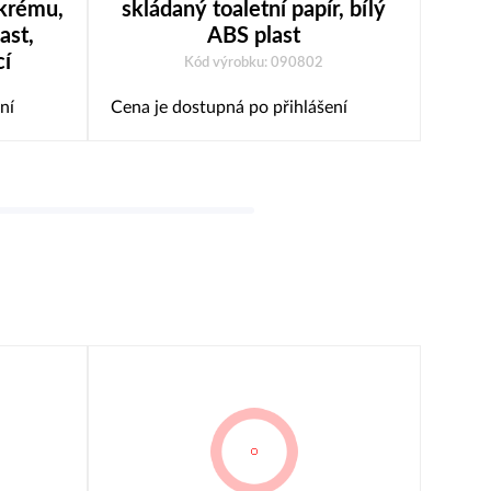
 krému,
skládaný toaletní papír, bílý
ruč
ast,
ABS plast
Ø
cí
Kód výrobku: 090802
ní
Cena je dostupná po přihlášení
Cena j