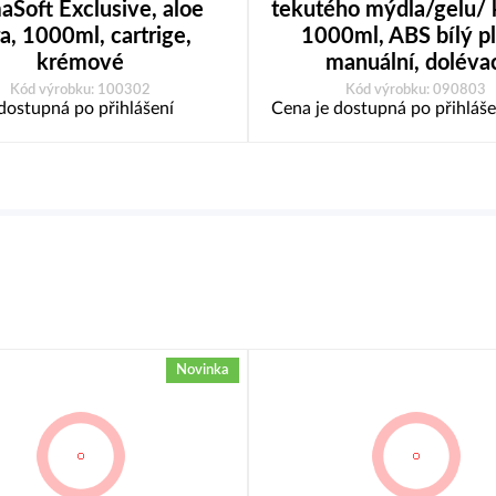
aSoft Exclusive, aloe
tekutého mýdla/gelu/
a, 1000ml, cartrige,
1000ml, ABS bílý pl
krémové
manuální, doléva
Kód výrobku: 100302
Kód výrobku: 090803
dostupná po přihlášení
Cena je dostupná po přihláše
Novinka