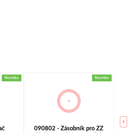
Novinka
Novinka
ač
090802 - Zásobník pro ZZ
0