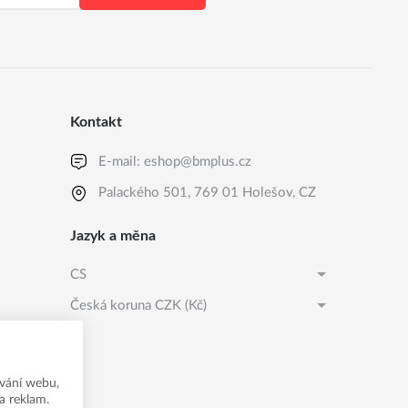
Kontakt
E-mail:
eshop@bmplus.cz
Palackého 501, 769 01 Holešov, CZ
Jazyk a měna
CS
Česká koruna CZK (Kč)
CS
Česká koruna CZK (Kč)
SK
EURO EUR (EUR)
vání webu,
a reklam.