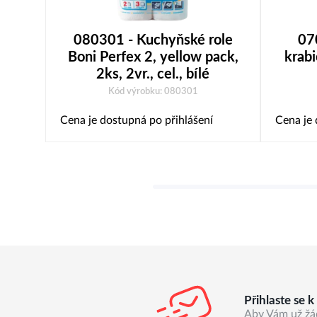
080301 - Kuchyňské role
07
Boni Perfex 2, yellow pack,
krabi
2ks, 2vr., cel., bílé
Kód výrobku: 080301
Cena je dostupná po přihlášení
Cena je 
Přihlaste se 
Aby Vám už žá