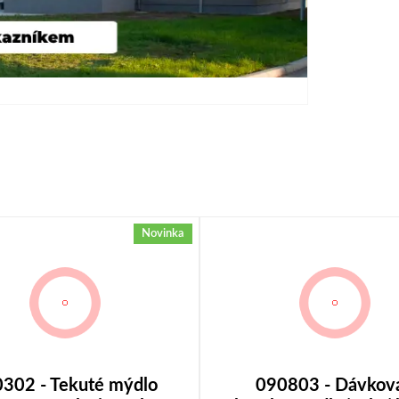
Novinka
302 - Tekuté mýdlo
090803 - Dávkov