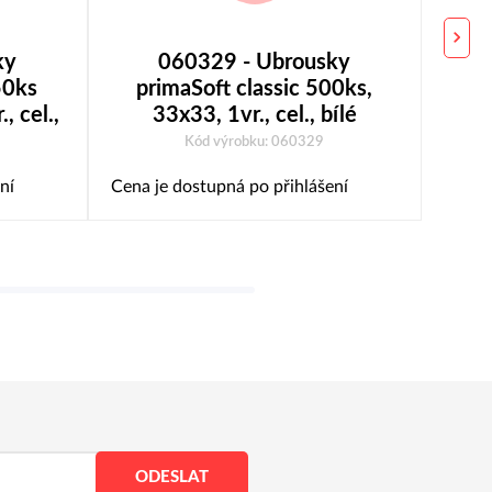
ky
060329 - Ubrousky
50ks
primaSoft classic 500ks,
pr
, cel.,
33x33, 1vr., cel., bílé
Kód výrobku: 060329
ní
Cena je dostupná po přihlášení
Cena j
ODESLAT