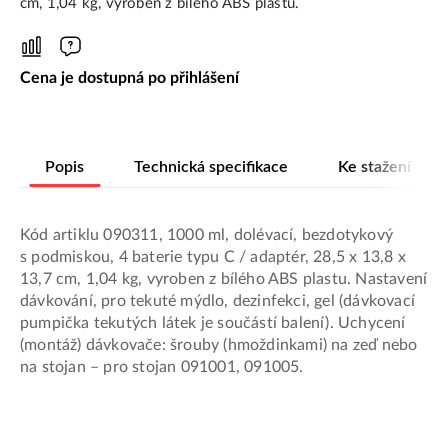
cm, 1,04 kg, vyroben z bílého ABS plastu.
Cena je dostupná po přihlášení
Popis
Technická specifikace
Ke stažení
Kód artiklu 090311, 1000 ml, dolévací, bezdotykový
s podmiskou, 4 baterie typu C / adaptér, 28,5 x 13,8 x
13,7 cm, 1,04 kg, vyroben z bílého ABS plastu. Nastavení
dávkování, pro tekuté mýdlo, dezinfekci, gel (dávkovací
pumpička tekutých látek je součástí balení). Uchycení
(montáž) dávkovače: šrouby (hmoždinkami) na zeď nebo
na stojan – pro stojan 091001, 091005.