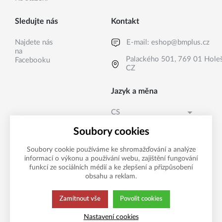
Sledujte nás
Kontakt
Najdete nás
E-mail:
eshop@bmplus.cz
na
Palackého 501, 769 01 Hole
Facebooku
CZ
Jazyk a měna
CS
Česká koruna CZK (Kč)
CS
Soubory cookies
Česká koruna CZK (Kč)
SK
Soubory cookie používáme ke shromažďování a analýze
informací o výkonu a používání webu, zajištění fungování
Možnosti platby
EURO EUR (EUR)
funkcí ze sociálních médií a ke zlepšení a přizpůsobení
obsahu a reklam.
Zamítnout vše
Povolit cookies
Tato stránka používá soubory cookies.
Zásady ochrany
Nastavení cookies